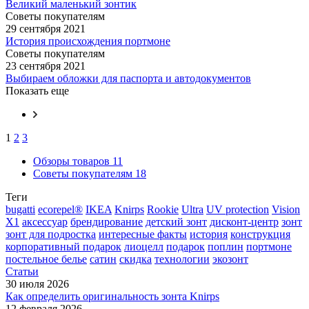
Великий маленький зонтик
Советы покупателям
29 сентября 2021
История происхождения портмоне
Советы покупателям
23 сентября 2021
Выбираем обложки для паспорта и автодокументов
Показать еще
1
2
3
Обзоры товаров
11
Советы покупателям
18
Теги
bugatti
ecorepel®
IKEA
Knirps
Rookie
Ultra
UV protection
Vision
X1
аксессуар
брендирование
детский зонт
дисконт-центр
зонт
зонт для подростка
интересные факты
история
конструкция
корпоративный подарок
лиоцелл
подарок
поплин
портмоне
постельное белье
сатин
скидка
технологии
экозонт
Статьи
30 июля 2026
Как определить оригинальность зонта Knirps
12 февраля 2026