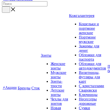
Кожгалантерея
Кошельки и
портмоне
женские
Портмоне
мужские
Зажимы для
денег
Обложки для
Зонты
паспорта
Женские
Обложки для
П
зонты
автодокументов
б
Мужские
Визитницы,
зонты
футляры для
Зонты-
карт
трости
C кристаллами
⚡Акции
Бренды
Сток
Детские
Сваровски
зонты
Ключницы
Чехлы для
Несессеры
зонтов
дорожные
Новая
Сумки