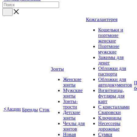
Кожгалантерея
Кошельки и
портмоне
женские
Портмоне
мужские
Зажимы для
денег
Обложки для
Зонты
паспорта
Женские
Обложки для
П
зонты
автодокументов
б
Мужские
Визитницы,
зонты
футляры для
Зонты-
карт
трости
C кристаллами
⚡Акции
Бренды
Сток
Детские
Сваровски
зонты
Ключницы
Чехлы для
Несессеры
зонтов
дорожные
Новая
Сумки