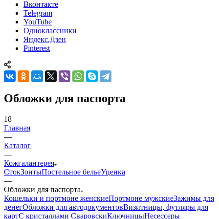
Вконтакте
Telegram
YouTube
Одноклассники
Яндекс.Дзен
Pinterest
Обложки для паспорта
18
Главная
—
Каталог
—
Кожгалантерея
Сток
Зонты
Постельное белье
Уценка
—
Обложки для паспорта
Кошельки и портмоне женские
Портмоне мужские
Зажимы для
денег
Обложки для автодокументов
Визитницы, футляры для
карт
C кристаллами Сваровски
Ключницы
Несессеры