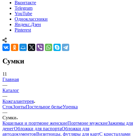
Вконтакте
Telegram
YouTube
Одноклассники
Яндекс.Дзен
Pinterest
Сумки
11
Главная
—
Каталог
—
Кожгалантерея
Сток
Зонты
Постельное белье
Уценка
—
Сумки
Кошельки и портмоне женские
Портмоне мужские
Зажимы для
денег
Обложки для паспорта
Обложки для
автодокументов
Визитницы, футляры для карт
C кристаллами