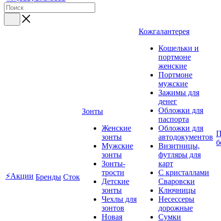
Кожгалантерея
Кошельки и
портмоне
женские
Портмоне
мужские
Зажимы для
денег
Обложки для
Зонты
паспорта
Женские
Обложки для
П
зонты
автодокументов
б
Мужские
Визитницы,
зонты
футляры для
Зонты-
карт
трости
C кристаллами
⚡Акции
Бренды
Сток
Детские
Сваровски
зонты
Ключницы
Чехлы для
Несессеры
зонтов
дорожные
Новая
Сумки