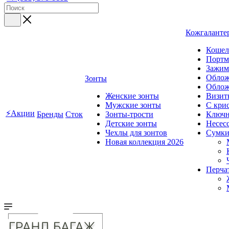
Кожгаланте
Кошел
Портм
Зажим
Облож
Зонты
Облож
Женские зонты
Визит
Мужские зонты
C кри
⚡Акции
Бренды
Сток
Зонты-трости
Ключ
Детские зонты
Несес
Чехлы для зонтов
Сумк
Новая коллекция 2026
Перча