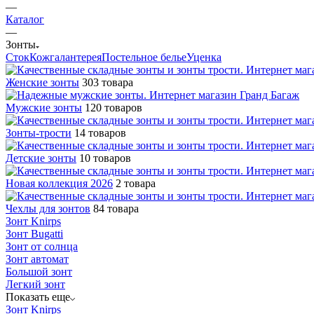
—
Каталог
—
Зонты
Сток
Кожгалантерея
Постельное белье
Уценка
Женские зонты
303 товара
Мужские зонты
120 товаров
Зонты-трости
14 товаров
Детские зонты
10 товаров
Новая коллекция 2026
2 товара
Чехлы для зонтов
84 товара
Зонт Knirps
Зонт Bugatti
Зонт от солнца
Зонт автомат
Большой зонт
Легкий зонт
Показать еще
Зонт Knirps