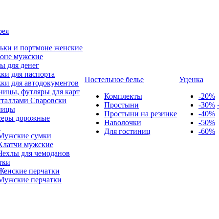
рея
ьки и портмоне женские
оне мужские
ы для денег
ки для паспорта
Постельное белье
Уценка
ки для автодокументов
ницы, футляры для карт
Комплекты
-20%
сталлами Сваровски
Простыни
-30%
ницы
Простыни на резинке
-40%
серы дорожные
Наволочки
-50%
и
Для гостиниц
-60%
Мужские сумки
Клатчи мужские
Чехлы для чемоданов
тки
Женские перчатки
Мужские перчатки