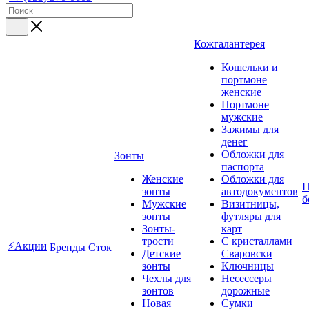
Кожгалантерея
Кошельки и
портмоне
женские
Портмоне
мужские
Зажимы для
денег
Обложки для
Зонты
паспорта
Женские
Обложки для
П
зонты
автодокументов
б
Мужские
Визитницы,
зонты
футляры для
Зонты-
карт
трости
C кристаллами
⚡Акции
Бренды
Сток
Детские
Сваровски
зонты
Ключницы
Чехлы для
Несессеры
зонтов
дорожные
Новая
Сумки