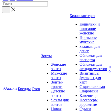
Кожгалантерея
Кошельки и
портмоне
женские
Портмоне
мужские
Зажимы для
денег
Обложки для
Зонты
паспорта
Женские
Обложки для
П
зонты
автодокументов
б
Мужские
Визитницы,
зонты
футляры для
Зонты-
карт
трости
C кристаллами
⚡Акции
Бренды
Сток
Детские
Сваровски
зонты
Ключницы
Чехлы для
Несессеры
зонтов
дорожные
Новая
Сумки