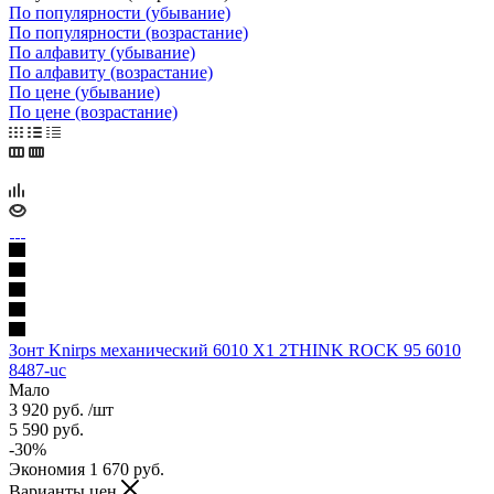
По популярности (убывание)
По популярности (возрастание)
По алфавиту (убывание)
По алфавиту (возрастание)
По цене (убывание)
По цене (возрастание)
Зонт Knirps механический 6010 X1 2THINK ROCK 95 6010
8487-uc
Мало
3 920
руб.
/шт
5 590
руб.
-
30
%
Экономия
1 670
руб.
Варианты цен