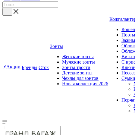
Кожгаланте
Кошел
Портм
Зажим
Облож
Зонты
Облож
Женские зонты
Визит
Мужские зонты
C кри
⚡Акции
Бренды
Сток
Зонты-трости
Ключ
Детские зонты
Несес
Чехлы для зонтов
Сумк
Новая коллекция 2026
Перча