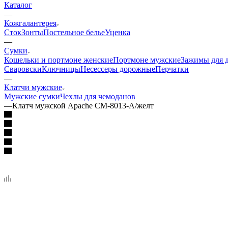
Каталог
—
Кожгалантерея
Сток
Зонты
Постельное белье
Уценка
—
Сумки
Кошельки и портмоне женские
Портмоне мужские
Зажимы для 
Сваровски
Ключницы
Несессеры дорожные
Перчатки
—
Клатчи мужские
Мужские сумки
Чехлы для чемоданов
—
Клатч мужской Apache СМ-8013-А/желт