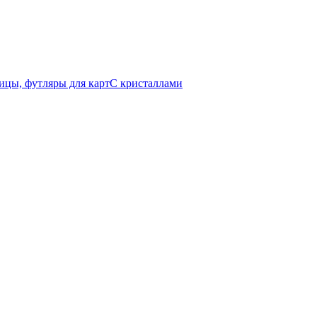
ицы, футляры для карт
C кристаллами