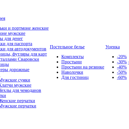
рея
ьки и портмоне женские
оне мужские
ы для денег
ки для паспорта
Постельное белье
Уценка
ки для автодокументов
ницы, футляры для карт
Комплекты
-20%
сталлами Сваровски
Простыни
-30%
ницы
Простыни на резинке
-40%
серы дорожные
Наволочки
-50%
и
Для гостиниц
-60%
Мужские сумки
Клатчи мужские
Чехлы для чемоданов
тки
Женские перчатки
Мужские перчатки