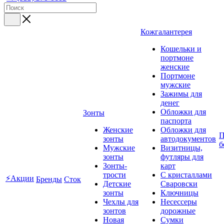
Кожгалантерея
Кошельки и
портмоне
женские
Портмоне
мужские
Зажимы для
денег
Обложки для
Зонты
паспорта
Женские
Обложки для
П
зонты
автодокументов
б
Мужские
Визитницы,
зонты
футляры для
Зонты-
карт
трости
C кристаллами
⚡Акции
Бренды
Сток
Детские
Сваровски
зонты
Ключницы
Чехлы для
Несессеры
зонтов
дорожные
Новая
Сумки