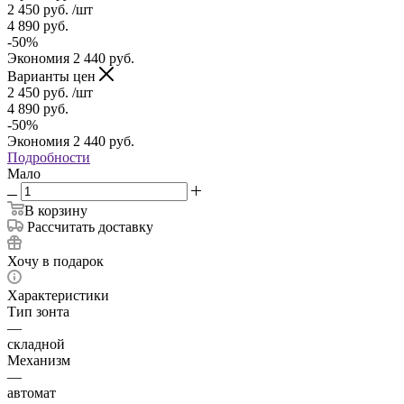
2 450
руб.
/шт
4 890
руб.
-
50
%
Экономия
2 440
руб.
Варианты цен
2 450
руб.
/шт
4 890
руб.
-
50
%
Экономия
2 440
руб.
Подробности
Мало
В корзину
Рассчитать доставку
Хочу в подарок
Характеристики
Тип зонта
—
складной
Механизм
—
автомат