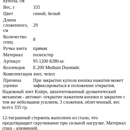
купола, см
Вес, г
335
Цвет
синий, белый
Длина
сложенного,
29
см
Количество
8
спиц
Ручка зонта
прямая
Материал
полиэстер
Артикул
95 1200 8280-uc
Коллекция
E.200 Medium Duomatic
Комплектация
зонт, чехол
Причина
При закрытии купола кнопка нажатия может
уценки
зафиксироваться в положении открытия.
Надежный зонт Knirps, запатентованный дуоматический
механизм - автомат- открытие нажатием кнопки и закрытие с
тем же небольшим усилием, 3 сложения, облегченный, вес
всего 335 гр.
12-тигранный стержень выполнен из стали, что
предотвращает скручивание при сильной нагрузке. Материал
спиц - алюминий.