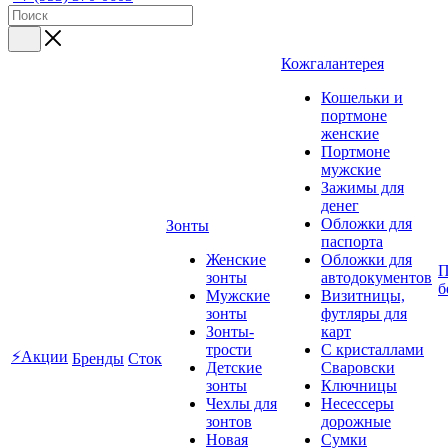
Кожгалантерея
Кошельки и
портмоне
женские
Портмоне
мужские
Зажимы для
денег
Обложки для
Зонты
паспорта
Женские
Обложки для
П
зонты
автодокументов
б
Мужские
Визитницы,
зонты
футляры для
Зонты-
карт
трости
C кристаллами
⚡Акции
Бренды
Сток
Детские
Сваровски
зонты
Ключницы
Чехлы для
Несессеры
зонтов
дорожные
Новая
Сумки