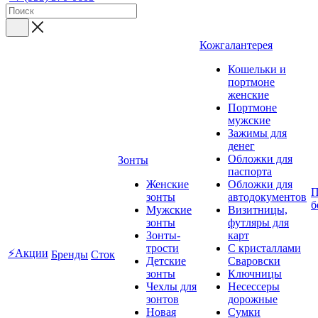
Кожгалантерея
Кошельки и
портмоне
женские
Портмоне
мужские
Зажимы для
денег
Обложки для
Зонты
паспорта
Женские
Обложки для
П
зонты
автодокументов
б
Мужские
Визитницы,
зонты
футляры для
Зонты-
карт
трости
C кристаллами
⚡Акции
Бренды
Сток
Детские
Сваровски
зонты
Ключницы
Чехлы для
Несессеры
зонтов
дорожные
Новая
Сумки