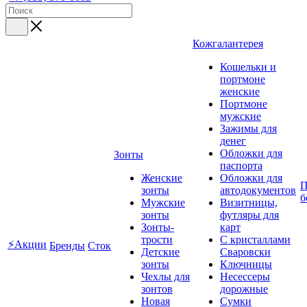
Кожгалантерея
Кошельки и
портмоне
женские
Портмоне
мужские
Зажимы для
денег
Обложки для
Зонты
паспорта
Женские
Обложки для
П
зонты
автодокументов
б
Мужские
Визитницы,
зонты
футляры для
Зонты-
карт
трости
C кристаллами
⚡Акции
Бренды
Сток
Детские
Сваровски
зонты
Ключницы
Чехлы для
Несессеры
зонтов
дорожные
Новая
Сумки