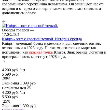
современного горожанина немыслима. Он защищает нас от
осадков и от яркого солнца, а также может стать стильным
дополнением образа.
Обзоры товаров
—
17.03.2021
Knirps - зонт с красной точкой. История бренда
Knirps - немецкий бренд надежных и долговечных зонтов,
основанный в 1928 году. Не так много точек в мире так
популярны, как
красная точка
Knirps
. Знак бренда, логотип и
приверженность качеству с 1928 года.
4 200
руб.
/шт
5 590
руб.
-
25
%
Экономия
1 390
руб.
Варианты цен
4 200
руб.
/шт
5 590
руб.
-
25
%
Экономия
1 390
руб.