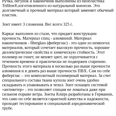
Ручка, бегунок и наконечник выполнены из биопластика
Trifilon®,изготовленного из натуральной конопли. Это
долговечный и прочный материал который заменяет обычный
пластик.
Зонт имеет 3 сложения. Вес всего 325 г.
Каркас выполнен из стали, что придает конструкции
прочность. Материал спиц - алюминий. Материал
наконечников - fiberglass (фиберглас) - это один из немногих
материалов, который сочетает высокую прочность, хорошие
диэлектрические свойства и химическую стойкость. Этот
полимер не гниет, не меняет цвет, не охрупчивается с
течением времени и практически не подвержен старению.
Прочность этого материала в несколько раз выше прочности
алюминия и в девять раз выше прочности ПВХ. Сам по себе
фиберглас – это композитный полимерный материал. За счет
специального состава ткани купола зонт очень удобно
складывать и упаковывать в чехол. Зонт оснащен системой
«антиветер» - это позволяет спицам не ломаться даже при
сильном порыве ветра. Зонты Knirps разработаны в Германии,
что само по себе является гарантией качества и надежности,
проходят тестирование в специальной аэродинамической
трубе.