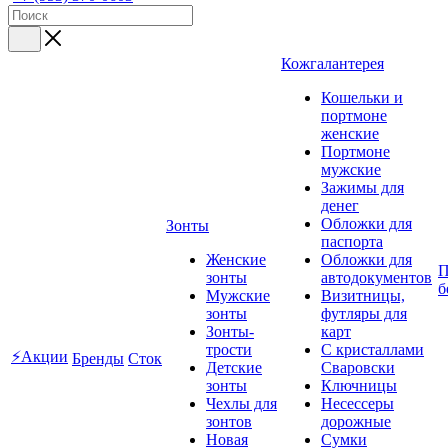
Кожгалантерея
Кошельки и
портмоне
женские
Портмоне
мужские
Зажимы для
денег
Обложки для
Зонты
паспорта
Женские
Обложки для
П
зонты
автодокументов
б
Мужские
Визитницы,
зонты
футляры для
Зонты-
карт
трости
C кристаллами
⚡Акции
Бренды
Сток
Детские
Сваровски
зонты
Ключницы
Чехлы для
Несессеры
зонтов
дорожные
Новая
Сумки