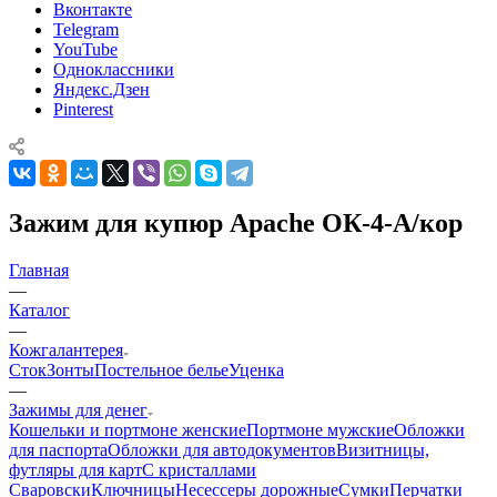
Вконтакте
Telegram
YouTube
Одноклассники
Яндекс.Дзен
Pinterest
Зажим для купюр Apache ОК-4-А/кор
Главная
—
Каталог
—
Кожгалантерея
Сток
Зонты
Постельное белье
Уценка
—
Зажимы для денег
Кошельки и портмоне женские
Портмоне мужские
Обложки
для паспорта
Обложки для автодокументов
Визитницы,
футляры для карт
C кристаллами
Сваровски
Ключницы
Несессеры дорожные
Сумки
Перчатки