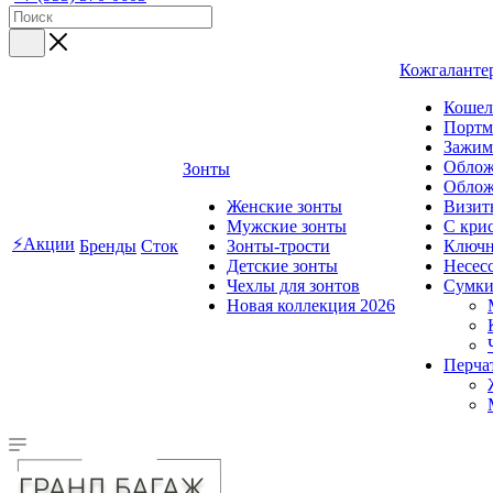
Кожгаланте
Кошел
Портм
Зажим
Облож
Зонты
Облож
Женские зонты
Визит
Мужские зонты
C кри
⚡Акции
Бренды
Сток
Зонты-трости
Ключ
Детские зонты
Несес
Чехлы для зонтов
Сумк
Новая коллекция 2026
Перча