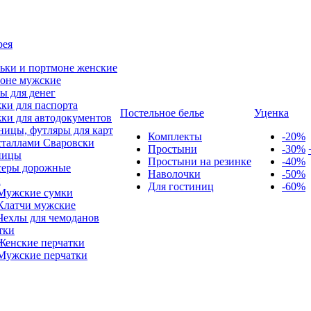
рея
ьки и портмоне женские
оне мужские
ы для денег
ки для паспорта
Постельное белье
Уценка
ки для автодокументов
ницы, футляры для карт
Комплекты
-20%
сталлами Сваровски
Простыни
-30%
ницы
Простыни на резинке
-40%
серы дорожные
Наволочки
-50%
и
Для гостиниц
-60%
Мужские сумки
Клатчи мужские
Чехлы для чемоданов
тки
Женские перчатки
Мужские перчатки