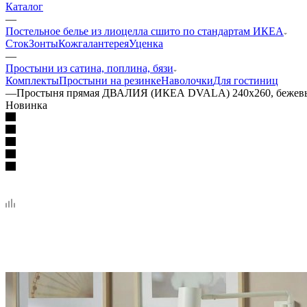
Каталог
—
Постельное белье из лиоцелла сшито по стандартам ИКЕА
Сток
Зонты
Кожгалантерея
Уценка
—
Простыни из сатина, поплина, бязи
Комплекты
Простыни на резинке
Наволочки
Для гостиниц
—
Простыня прямая ДВАЛИЯ (ИКЕА DVALA) 240х260, бежевы
Новинка