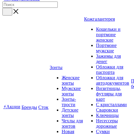
Кожгалантерея
Кошельки и
портмоне
женские
Портмоне
мужские
Зажимы для
денег
Обложки для
Зонты
паспорта
Женские
Обложки для
П
зонты
автодокументов
б
Мужские
Визитницы,
зонты
футляры для
Зонты-
карт
трости
C кристаллами
⚡Акции
Бренды
Сток
Детские
Сваровски
зонты
Ключницы
Чехлы для
Несессеры
зонтов
дорожные
Новая
Сумки