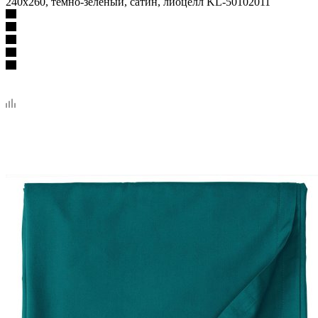
240x260, темно-зеленый, сатин, лиоцелл KL-50102011