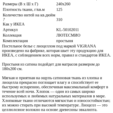
Размеры (В х Ш х Г)
240x260
Плотность ткани, г/кв.м
125
Количество нитей на кв.дюйм
?
310
Как у ИКЕА
Артикул
KL-50102011
Коллекция
ЛЮТЕСМИО
Комплектация
простыня
Постельное белье с лиоцеллом под маркой VIGRANA
произведено на фабрике, которая шьет эту продукцию для
ИКЕА, с соблюдением всех норм, правил и стандартов ИКЕА.
Простыня из сатина подойдет для матрасов размером до
180х200 см.
Мягкая и приятная на ощупь сатиновая ткань из хлопка и
лиоцелла прекрасно поглощает влагу и способствует ее
быстрому испарению, обеспечивая максимальный комфорт в
течение всей ночи. Хлопок — один из самых широко
используемых и любимых натуральных материалов в мире.
Хлопковые ткани отличаются мягкостью и износостойкостью;
их можно стирать при высокой температуре. Лиоцелл — это
целлюлозное волокно на основе древесины эвкалипта.