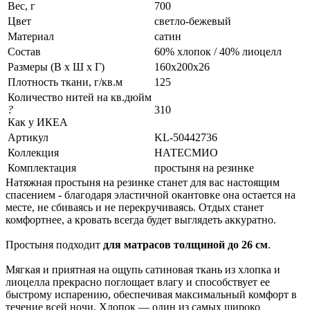
Вес, г
700
Цвет
светло-бежевый
Материал
сатин
Состав
60% хлопок / 40% лиоцелл
Размеры (В х Ш х Г)
160x200х26
Плотность ткани, г/кв.м
125
Количество нитей на кв.дюйм
?
310
Как у ИКЕА
Артикул
KL-50442736
Коллекция
НАТЕСМИО
Комплектация
простыня на резинке
Натяжная простыня на резинке станет для вас настоящим
спасением - благодаря эластичной окантовке она остается на
месте, не сбиваясь и не перекручиваясь. Отдых станет
комфортнее, а кровать всегда будет выглядеть аккуратно.
Простыня подходит
для матрасов толщиной до 26 см
.
Мягкая и приятная на ощупь сатиновая ткань из хлопка и
лиоцелла прекрасно поглощает влагу и способствует ее
быстрому испарению, обеспечивая максимальный комфорт в
течение всей ночи. Хлопок — один из самых широко