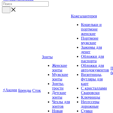
Кожгалантерея
Кошельки и
портмоне
женские
Портмоне
мужские
Зажимы для
денег
Обложки для
Зонты
паспорта
Женские
Обложки для
П
зонты
автодокументов
б
Мужские
Визитницы,
зонты
футляры для
Зонты-
карт
трости
C кристаллами
⚡Акции
Бренды
Сток
Детские
Сваровски
зонты
Ключницы
Чехлы для
Несессеры
зонтов
дорожные
Новая
Сумки