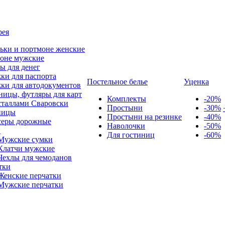
рея
ьки и портмоне женские
оне мужские
ы для денег
ки для паспорта
Постельное белье
Уценка
ки для автодокументов
ницы, футляры для карт
Комплекты
-20%
сталлами Сваровски
Простыни
-30%
ницы
Простыни на резинке
-40%
серы дорожные
Наволочки
-50%
и
Для гостиниц
-60%
Мужские сумки
Клатчи мужские
Чехлы для чемоданов
тки
Женские перчатки
Мужские перчатки