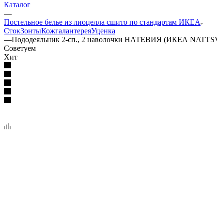
Каталог
—
Постельное белье из лиоцелла сшито по стандартам ИКЕА
Сток
Зонты
Кожгалантерея
Уценка
—
Пододеяльник 2-сп., 2 наволочки НАТЕВИЯ (ИКЕА NATTSV
Советуем
Хит