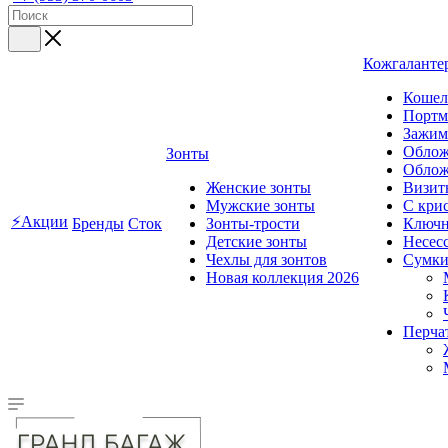
Кожгаланте
Кошел
Портм
Зажим
Облож
Зонты
Облож
Женские зонты
Визит
Мужские зонты
C кри
⚡Акции
Бренды
Сток
Зонты-трости
Ключ
Детские зонты
Несес
Чехлы для зонтов
Сумк
Новая коллекция 2026
Перча