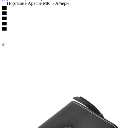
—
Портмоне Apache МК-5-А/черн