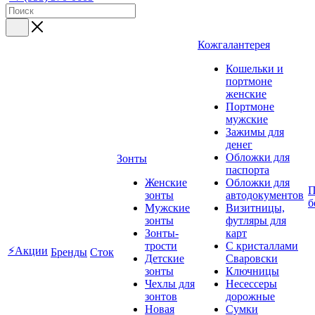
Кожгалантерея
Кошельки и
портмоне
женские
Портмоне
мужские
Зажимы для
денег
Обложки для
Зонты
паспорта
Женские
Обложки для
П
зонты
автодокументов
б
Мужские
Визитницы,
зонты
футляры для
Зонты-
карт
трости
C кристаллами
⚡Акции
Бренды
Сток
Детские
Сваровски
зонты
Ключницы
Чехлы для
Несессеры
зонтов
дорожные
Новая
Сумки