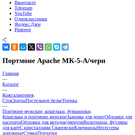
Вконтакте
Telegram
YouTube
Одноклассники
Яндекс.Дзен
Pinterest
Портмоне Apache МК-5-А/черн
Главная
—
Каталог
—
Кожгалантерея
Сток
Зонты
Постельное белье
Уценка
—
Портмоне мужские, кошельки, бумажники
Кошельки и портмоне женские
Зажимы для денег
Обложки для
паспорта
Обложки для автодокументов
Визитницы, футляры
для карт
C кристаллами Сваровски
Ключницы
Несессеры
дорожные
Сумки
Перчатки