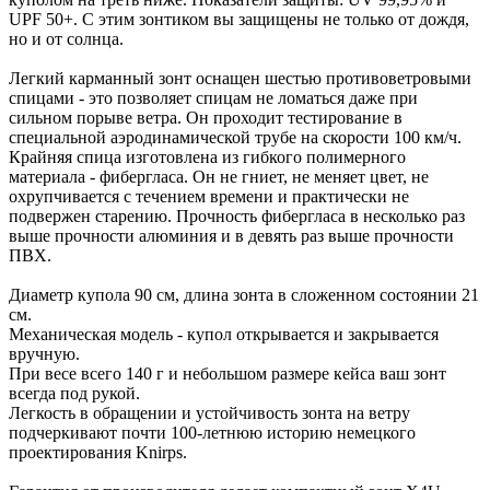
UPF 50+. С этим зонтиком вы защищены не только от дождя,
но и от солнца.
Легкий карманный зонт оснащен шестью противоветровыми
спицами - это позволяет спицам не ломаться даже при
сильном порыве ветра. Он проходит тестирование в
специальной аэродинамической трубе на скорости 100 км/ч.
Крайняя спица изготовлена из гибкого полимерного
материала - фибергласа. Он не гниет, не меняет цвет, не
охрупчивается с течением времени и практически не
подвержен старению. Прочность фибергласа в несколько раз
выше прочности алюминия и в девять раз выше прочности
ПВХ.
Диаметр купола 90 см, длина зонта в сложенном состоянии 21
см.
Механическая модель - купол открывается и закрывается
вручную.
При весе всего 140 г и небольшом размере кейса ваш зонт
всегда под рукой.
Легкость в обращении и устойчивость зонта на ветру
подчеркивают почти 100-летнюю историю немецкого
проектирования Knirps.