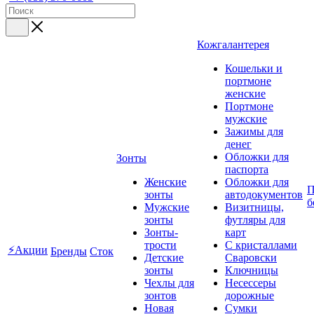
Кожгалантерея
Кошельки и
портмоне
женские
Портмоне
мужские
Зажимы для
денег
Обложки для
Зонты
паспорта
Женские
Обложки для
П
зонты
автодокументов
б
Мужские
Визитницы,
зонты
футляры для
Зонты-
карт
трости
C кристаллами
⚡Акции
Бренды
Сток
Детские
Сваровски
зонты
Ключницы
Чехлы для
Несессеры
зонтов
дорожные
Новая
Сумки