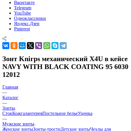
Вконтакте
Telegram
YouTube
Одноклассники
Яндекс.Дзен
Pinterest
Зонт Knirps механический X4U в кейсе
NAVY WITH BLACK COATING 95 6030
12012
Главная
—
Каталог
—
Зонты
Сток
Кожгалантерея
Постельное белье
Уценка
—
Мужские зонты
Женские зонты
Зонты-трости
Детские зонты
Чехлы для