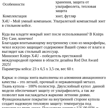
хранения, защита от
Особенности
ультрафиолета, тепловая
защита
Комплектация
зонт, футляр
X4U - Мой умный компаньон. Ультралегкий компактный зонт
в стильном кейсе.
Куда вы кладете мокрый зонт после использования? В Knirps
Dry Case, конечно!
Благодаря впитывающему внутреннему слою из микрофибры,
чехол искусно защищает содержимое Вашей сумки от влаги и
выглядит как стильный аксессуар.
Минизонт Knirps X4U - победитель престижной
международной премии в области дизайна Red Dot Award
2025!
Параметры кейса: 23 х 6,5 х 3,5 см, вес 60 г.
Каркас и спицы зонта выполнены из алюминия авиационного
качества – это легкий, прочный и нержавеющий металл.
Ткань купола – 100% полиэстер. Двухслойный купол данной
модели обеспечивает защиту от ультрафиолета, а так же
позволит вам наслаждаться жаркими летними днями.
Функциональное покрытие на внутренней стороне купола
создает надежную тепловую защиту: температура под
куполом на треть ниже. Показатели защиты: UV 99,95% и