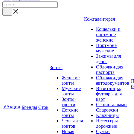
Кожгалантерея
Кошельки и
портмоне
женские
Портмоне
мужские
Зажимы для
денег
Обложки для
Зонты
паспорта
Женские
Обложки для
П
зонты
автодокументов
б
Мужские
Визитницы,
зонты
футляры для
Зонты-
карт
трости
C кристаллами
⚡Акции
Бренды
Сток
Детские
Сваровски
зонты
Ключницы
Чехлы для
Несессеры
зонтов
дорожные
Новая
Сумки