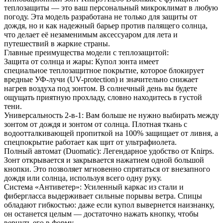
теплозащиты — это ваш персональный микроклимат в любую
погоду. Эта модель разработана не только для защиты от
дождя, но и как надежный барьер против палящего солнца,
что делает её незаменимым аксессуаром для лета и
путешествий в жаркие страны.
Главные преимущества модели с теплозащитой:
Защита от солнца и жары: Купол зонта имеет
специальное теплозащитное покрытие, которое блокирует
вредные УФ-лучи (UV-protection) и значительно снижает
нагрев воздуха под зонтом. В солнечный день вы будете
ощущать приятную прохладу, словно находитесь в густой
тени.
Универсальность 2-в-1: Вам больше не нужно выбирать между
зонтом от дождя и зонтом от солнца. Плотная ткань с
водоотталкивающей пропиткой на 100% защищает от ливня, а
спецпокрытие работает как щит от ультрафиолета.
Полный автомат (Duomatic): Легендарное удобство от Knirps.
Зонт открывается и закрывается нажатием одной большой
кнопки. Это позволяет мгновенно спрятаться от внезапного
дождя или солнца, используя всего одну руку.
Система «Антиветер»: Усиленный каркас из стали и
фибергласса выдерживает сильные порывы ветра. Спицы
обладают гибкостью: даже если купол вывернется наизнанку,
он останется целым — достаточно нажать кнопку, чтобы
вернуть его в форму.