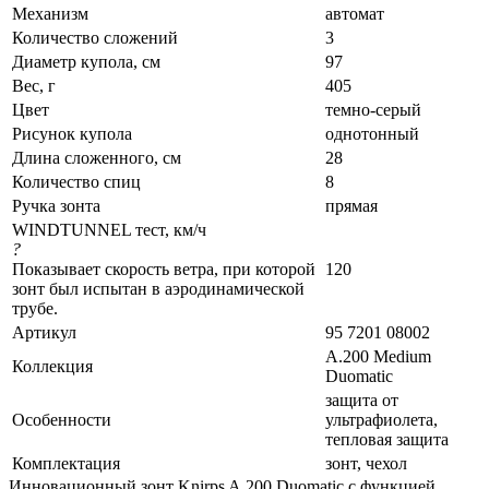
Механизм
автомат
Количество сложений
3
Диаметр купола, см
97
Вес, г
405
Цвет
темно-серый
Рисунок купола
однотонный
Длина сложенного, см
28
Количество спиц
8
Ручка зонта
прямая
WINDTUNNEL тест, км/ч
?
Показывает скорость ветра, при которой
120
зонт был испытан в аэродинамической
трубе.
Артикул
95 7201 08002
A.200 Medium
Коллекция
Duomatic
защита от
Особенности
ультрафиолета,
тепловая защита
Комплектация
зонт, чехол
Инновационный зонт Knirps A.200 Duomatic с функцией