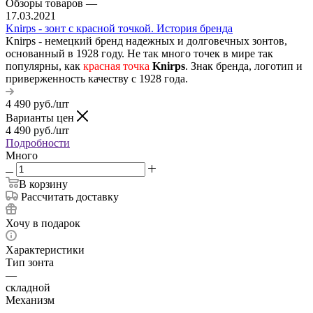
Обзоры товаров
—
17.03.2021
Knirps - зонт с красной точкой. История бренда
Knirps - немецкий бренд надежных и долговечных зонтов,
основанный в 1928 году. Не так много точек в мире так
популярны, как
красная точка
Knirps
. Знак бренда, логотип и
приверженность качеству с 1928 года.
4 490
руб.
/шт
Варианты цен
4 490
руб.
/шт
Подробности
Много
В корзину
Рассчитать доставку
Хочу в подарок
Характеристики
Тип зонта
—
складной
Механизм
—