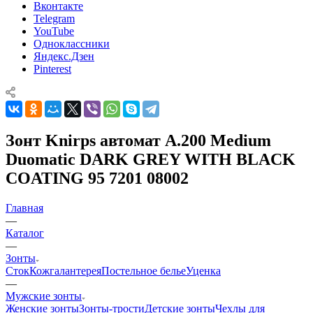
Вконтакте
Telegram
YouTube
Одноклассники
Яндекс.Дзен
Pinterest
Зонт Knirps автомат A.200 Medium
Duomatic DARK GREY WITH BLACK
COATING 95 7201 08002
Главная
—
Каталог
—
Зонты
Сток
Кожгалантерея
Постельное белье
Уценка
—
Мужские зонты
Женские зонты
Зонты-трости
Детские зонты
Чехлы для