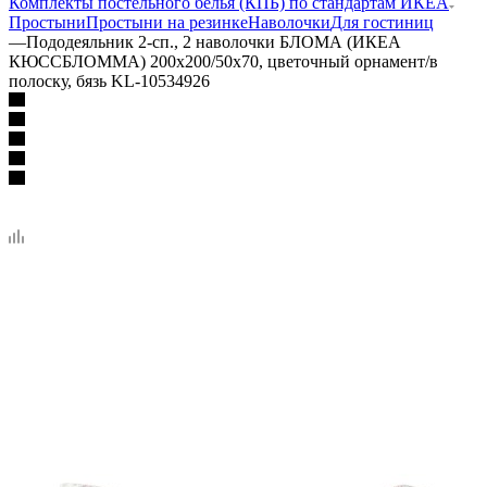
Комплекты постельного белья (КПБ) по стандартам ИКЕА
Простыни
Простыни на резинке
Наволочки
Для гостиниц
—
Пододеяльник 2-сп., 2 наволочки БЛОМА (ИКЕА
КЮССБЛОММА) 200x200/50x70, цветочный орнамент/в
полоску, бязь KL-10534926