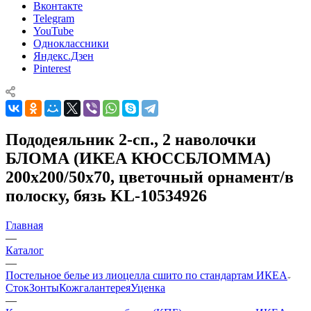
Вконтакте
Telegram
YouTube
Одноклассники
Яндекс.Дзен
Pinterest
Пододеяльник 2-сп., 2 наволочки
БЛОМА (ИКЕА КЮССБЛОММА)
200x200/50x70, цветочный орнамент/в
полоску, бязь KL-10534926
Главная
—
Каталог
—
Постельное белье из лиоцелла сшито по стандартам ИКЕА
Сток
Зонты
Кожгалантерея
Уценка
—