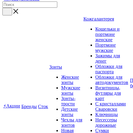
Кожгалантерея
Кошельки и
портмоне
женские
Портмоне
мужские
Зажимы для
денег
Обложки для
Зонты
паспорта
Женские
Обложки для
П
зонты
автодокументов
б
Мужские
Визитницы,
зонты
футляры для
Зонты-
карт
трости
C кристаллами
⚡Акции
Бренды
Сток
Детские
Сваровски
зонты
Ключницы
Чехлы для
Несессеры
зонтов
дорожные
Новая
Сумки