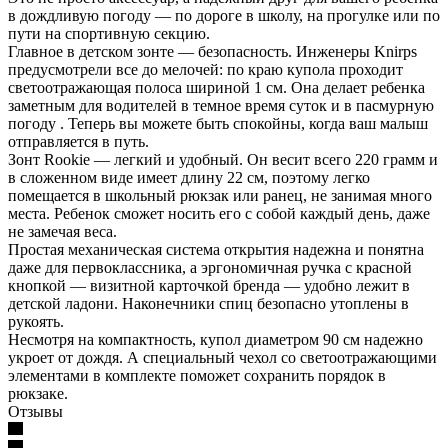
в дождливую погоду — по дороге в школу, на прогулке или по
пути на спортивную секцию.
Главное в детском зонте — безопасность. Инженеры Knirps
предусмотрели все до мелочей: по краю купола проходит
светоотражающая полоса шириной 1 см. Она делает ребенка
заметным для водителей в темное время суток и в пасмурную
погоду . Теперь вы можете быть спокойны, когда ваш малыш
отправляется в путь.
Зонт Rookie — легкий и удобный. Он весит всего 220 грамм и
в сложенном виде имеет длину 22 см, поэтому легко
помещается в школьный рюкзак или ранец, не занимая много
места. Ребенок сможет носить его с собой каждый день, даже
не замечая веса.
Простая механическая система открытия надежна и понятна
даже для первоклассника, а эргономичная ручка с красной
кнопкой — визитной карточкой бренда — удобно лежит в
детской ладони. Наконечники спиц безопасно утоплены в
рукоять.
Несмотря на компактность, купол диаметром 90 см надежно
укроет от дождя. А специальный чехол со светоотражающими
элементами в комплекте поможет сохранить порядок в
рюкзаке.
Отзывы