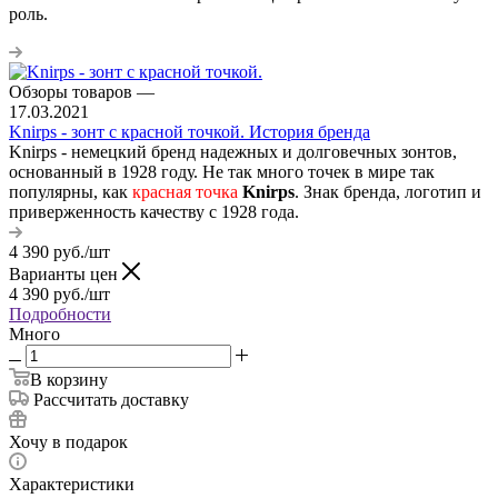
роль.
Обзоры товаров
—
17.03.2021
Knirps - зонт с красной точкой. История бренда
Knirps - немецкий бренд надежных и долговечных зонтов,
основанный в 1928 году. Не так много точек в мире так
популярны, как
красная точка
Knirps
. Знак бренда, логотип и
приверженность качеству с 1928 года.
4 390
руб.
/шт
Варианты цен
4 390
руб.
/шт
Подробности
Много
В корзину
Рассчитать доставку
Хочу в подарок
Характеристики