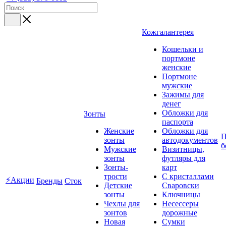
Кожгалантерея
Кошельки и
портмоне
женские
Портмоне
мужские
Зажимы для
денег
Обложки для
Зонты
паспорта
Женские
Обложки для
П
зонты
автодокументов
б
Мужские
Визитницы,
зонты
футляры для
Зонты-
карт
трости
C кристаллами
⚡Акции
Бренды
Сток
Детские
Сваровски
зонты
Ключницы
Чехлы для
Несессеры
зонтов
дорожные
Новая
Сумки