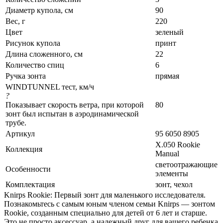
Диаметр купола, см
90
Вес, г
220
Цвет
зеленый
Рисунок купола
принт
Длина сложенного, см
22
Количество спиц
6
Ручка зонта
прямая
WINDTUNNEL тест, км/ч
?
Показывает скорость ветра, при которой
80
зонт был испытан в аэродинамической
трубе.
Артикул
95 6050 8905
X.050 Rookie
Коллекция
Manual
светоотражающие
Особенности
элементы
Комплектация
зонт, чехол
Knirps Rookie: Первый зонт для маленького исследователя.
Познакомьтесь с самым юным членом семьи Knirps — зонтом
Rookie, созданным специально для детей от 6 лет и старше.
Это не просто аксессуар, а надежный друг для вашего ребенка