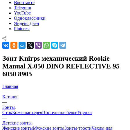
Вконтакте
Telegram
YouTube
Одноклассники
Яндекс.Дзен
Pinterest
Зонт Knirps механический Rookie
Manual X.050 DINO REFLECTIVE 95
6050 8905
Главная
—
Каталог
—
Зонты
Сток
Кожгалантерея
Постельное белье
Уценка
—
Детские зонты
Женские зонты
Мужские зонты
Зонты-трости
Чехлы для