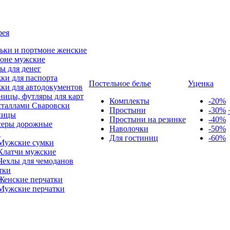
рея
ьки и портмоне женские
оне мужские
ы для денег
ки для паспорта
Постельное белье
Уценка
ки для автодокументов
ницы, футляры для карт
Комплекты
-20%
сталлами Сваровски
Простыни
-30%
ницы
Простыни на резинке
-40%
серы дорожные
Наволочки
-50%
и
Для гостиниц
-60%
Мужские сумки
Клатчи мужские
Чехлы для чемоданов
тки
Женские перчатки
Мужские перчатки