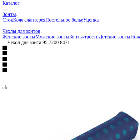
Каталог
—
Зонты
Сток
Кожгалантерея
Постельное белье
Уценка
—
Чехлы для зонтов
Женские зонты
Мужские зонты
Зонты-трости
Детские зонты
Нова
—
Чехол для зонта 95 7200 8471