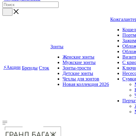
Кожгаланте
Кошел
Портм
Зажим
Облож
Зонты
Облож
Женские зонты
Визит
Мужские зонты
C кри
⚡Акции
Бренды
Сток
Зонты-трости
Ключ
Детские зонты
Несес
Чехлы для зонтов
Сумк
Новая коллекция 2026
Перча