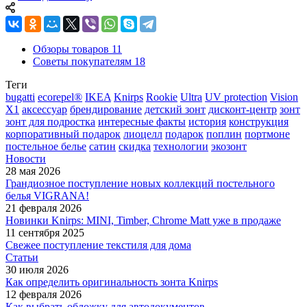
Обзоры товаров
11
Советы покупателям
18
Теги
bugatti
ecorepel®
IKEA
Knirps
Rookie
Ultra
UV protection
Vision
X1
аксессуар
брендирование
детский зонт
дисконт-центр
зонт
зонт для подростка
интересные факты
история
конструкция
корпоративный подарок
лиоцелл
подарок
поплин
портмоне
постельное белье
сатин
скидка
технологии
экозонт
Новости
28 мая 2026
Грандиозное поступление новых коллекций постельного
белья VIGRANA!
21 февраля 2026
Новинки Knirps: MINI, Timber, Chrome Matt уже в продаже
11 сентября 2025
Свежее поступление текстиля для дома
Статьи
30 июля 2026
Как определить оригинальность зонта Knirps
12 февраля 2026
Как выбрать обложку для автодокументов