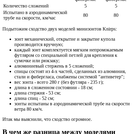
Количество сложений
5
5
Испытано в аэродинамической
80
80
трубе на скорости, км/час
Подытожим сходство двух моделей минизонтов Knirps:
зонт механический, открытие и закрытие купола
производится вручную;
каждый зонт комплектуется мягким непромокаемым
футляром со специальной петлей для крепления к
сумочке или рюкзаку;
алюминиевый стержень в 5 сложений;
спицы состоят из 4-х частей, сделанных из алюминия,
стали и фибергласа, снабжены системой "антиветер";
вес зонта - всего 280 г (без футляра - 235 г);
длина в сложенном состоянии - 18 см;
длина стержня - 53 см;
длина спиц - 52 см;
зонты испытаны в аэродинамической трубе на скорости
ветра 80 км/ч.
Итак мы выяснили, что сходство огромное.
В чем же разница между моделями