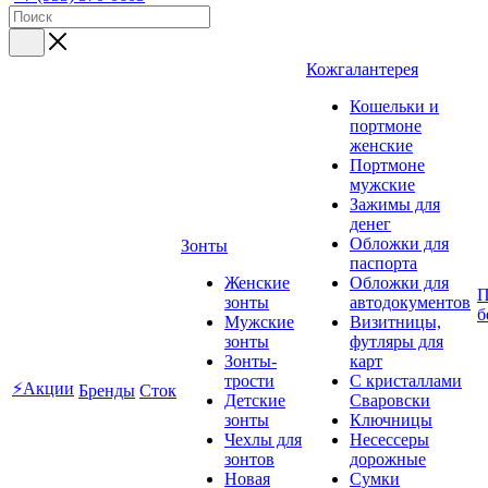
Кожгалантерея
Кошельки и
портмоне
женские
Портмоне
мужские
Зажимы для
денег
Обложки для
Зонты
паспорта
Женские
Обложки для
П
зонты
автодокументов
б
Мужские
Визитницы,
зонты
футляры для
Зонты-
карт
трости
C кристаллами
⚡Акции
Бренды
Сток
Детские
Сваровски
зонты
Ключницы
Чехлы для
Несессеры
зонтов
дорожные
Новая
Сумки