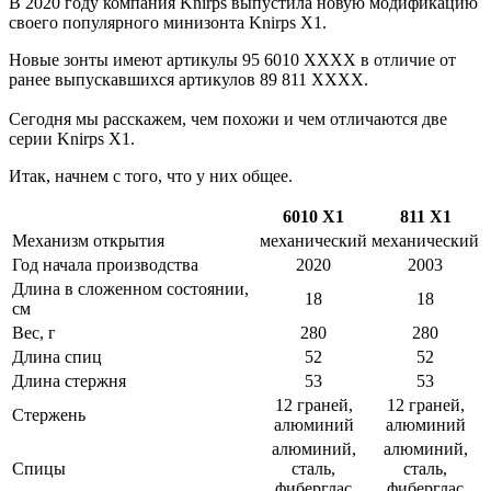
В 2020 году компания Knirps выпустила новую модификацию
своего популярного минизонта Knirps X1.
Новые зонты имеют артикулы 95 6010 XXXX в отличие от
ранее выпускавшихся артикулов 89 811 XXXX.
Сегодня мы расскажем, чем похожи и чем отличаются две
серии Knirps X1.
Итак, начнем с того, что у них общее.
6010 X1
811 X1
Механизм открытия
механический
механический
Год начала производства
2020
2003
Длина в сложенном состоянии,
18
18
см
Вес, г
280
280
Длина спиц
52
52
Длина стержня
53
53
12 граней,
12 граней,
Стержень
алюминий
алюминий
алюминий,
алюминий,
Спицы
сталь,
сталь,
фиберглас
фиберглас