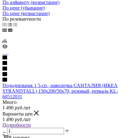
По алфавиту (возрастание)
По цене (убывание)
По цене (возрастание)
По релевантности
Пододеяльник 1,5-сп., наволочка САНТАЛИЯ (ИКЕА
STRANDTALL) 150x200/50x70, розовый, перкаль KL-
60512031
Много
1 490
руб.
/шт
Варианты цен
1 490
руб.
/шт
Подробности
В корзину