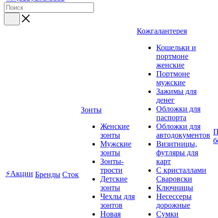
Кожгалантерея
Кошельки и
портмоне
женские
Портмоне
мужские
Зажимы для
денег
Обложки для
Зонты
паспорта
Женские
Обложки для
П
зонты
автодокументов
б
Мужские
Визитницы,
зонты
футляры для
Зонты-
карт
трости
C кристаллами
⚡Акции
Бренды
Сток
Детские
Сваровски
зонты
Ключницы
Чехлы для
Несессеры
зонтов
дорожные
Новая
Сумки