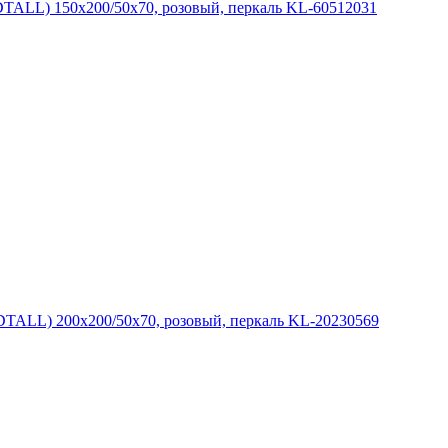
ALL) 150x200/50x70, розовый, перкаль KL-60512031
ALL) 200x200/50x70, розовый, перкаль KL-20230569