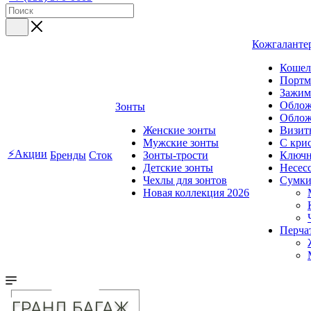
Кожгаланте
Кошел
Портм
Зажим
Облож
Зонты
Облож
Женские зонты
Визит
Мужские зонты
C кри
⚡Акции
Бренды
Сток
Зонты-трости
Ключ
Детские зонты
Несес
Чехлы для зонтов
Сумк
Новая коллекция 2026
Перча