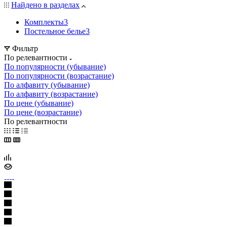
Найдено в разделах
Комплекты
3
Постельное белье
3
Фильтр
По релевантности
По популярности (убывание)
По популярности (возрастание)
По алфавиту (убывание)
По алфавиту (возрастание)
По цене (убывание)
По цене (возрастание)
По релевантности