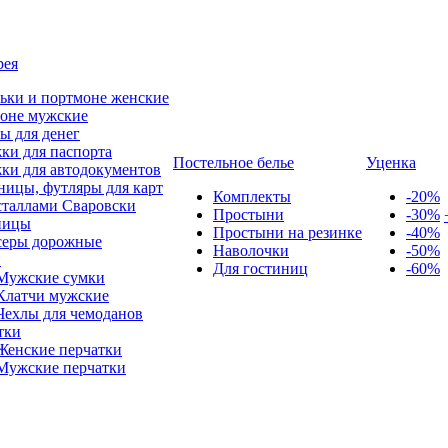
рея
ьки и портмоне женские
оне мужские
ы для денег
ки для паспорта
Постельное белье
Уценка
ки для автодокументов
ницы, футляры для карт
Комплекты
-20%
сталлами Сваровски
Простыни
-30%
ницы
Простыни на резинке
-40%
серы дорожные
Наволочки
-50%
и
Для гостиниц
-60%
Мужские сумки
Клатчи мужские
Чехлы для чемоданов
тки
Женские перчатки
Мужские перчатки