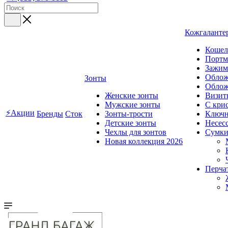
Кожгаланте
Кошел
Портм
Зажим
Облож
Зонты
Облож
Женские зонты
Визит
Мужские зонты
C кри
⚡Акции
Бренды
Сток
Зонты-трости
Ключ
Детские зонты
Несес
Чехлы для зонтов
Сумк
Новая коллекция 2026
Перча