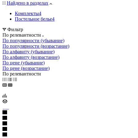
Найдено в разделах
Комплекты
4
Постельное белье
4
Фильтр
По релевантности
По популярности (убывание)
По популярности (возрастание)
По алфавиту (убывание)
По алфавиту (возрастание)
По цене (убывание)
По цене (возрастание)
По релевантности