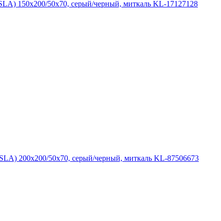
A) 150x200/50x70, серый/черный, миткаль KL-17127128
A) 200x200/50x70, серый/черный, миткаль KL-87506673