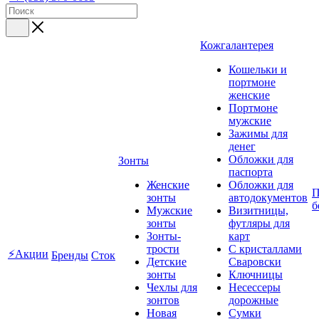
Кожгалантерея
Кошельки и
портмоне
женские
Портмоне
мужские
Зажимы для
денег
Обложки для
Зонты
паспорта
Женские
Обложки для
П
зонты
автодокументов
б
Мужские
Визитницы,
зонты
футляры для
Зонты-
карт
трости
C кристаллами
⚡Акции
Бренды
Сток
Детские
Сваровски
зонты
Ключницы
Чехлы для
Несессеры
зонтов
дорожные
Новая
Сумки